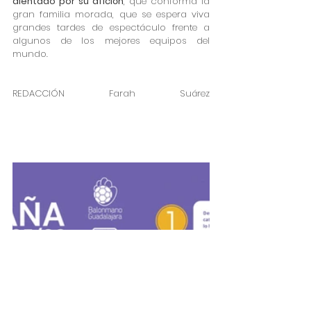
alentado por su afición
, que conforma la 
gran familia morada, que se espera viva 
grandes tardes de espectáculo frente a 
algunos de los mejores equipos del 
mundo.
REDACCIÓN Farah Suárez												