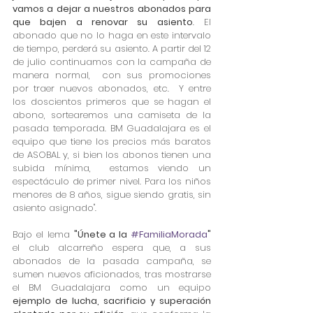
vamos a dejar a nuestros abonados para 
que bajen a renovar su asiento
. El 
abonado que no lo haga en este intervalo 
de tiempo, perderá su asiento. A partir del 12 
de julio continuamos con la campaña de 
manera normal,  con sus promociones 
por traer nuevos abonados, etc.  Y entre 
los doscientos primeros que se hagan el 
abono, sortearemos una camiseta de la 
pasada temporada. BM Guadalajara es el 
equipo que tiene los precios más baratos 
de ASOBAL y, si bien los abonos tienen una 
subida mínima,  estamos viendo un 
espectáculo de primer nivel. Para los niños 
menores de 8 años, sigue siendo gratis, sin 
asiento asignado".
Bajo el lema 
"Únete a la 
#FamiliaMorada
"
el club alcarreño espera que, a sus 
abonados de la pasada campaña, se 
sumen nuevos aficionados, tras mostrarse 
el BM Guadalajara como un equipo 
ejemplo de lucha, sacrificio y superación 