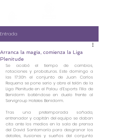
Entrada
Arranca la magia, comienza la Liga
Plenitude
Se acabó el tiempo de cambios, 
rotaciones y probaturas. Este domingo a 
las 17:30h el conjunto de Juan Carlos 
Requena se pone serio y abre el telón de la 
Liga Plenitude en el Palau d’Esports l’Illa de 
Benidorm batiéndose en duelo frente al 
Servigroup Hoteles Benidorm.
Tras una pretemporada soñada, 
entrenador y capitán del equipo se daban 
cita ante los medios en la sala de prensa 
del David Santamaría para desgranar los 
detalles, ilusiones y sueños del conjunto 