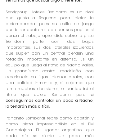
teníamos que buscar algo diferente
".
Servigroup Hoteles Benidorm es un rival 
que gusta a Requena para iniciar la 
pretemporada. pues su estilo de juego 
puede ser contrarestado por sus pupilos si 
ponen el trabajo aprendido sobre la pista 
"Benidorm parte con dos bajas 
importantes, sus dos laterales izquierdos 
que suplen con un central, pierden una 
rotación importante en defensa. Es un 
equipo que juega al ritmo de Nacho Vallés, 
un grandísimo central madrileño, con 
experiencia en ligas internacionales, con 
una calidad inmensa y, si dejamos que 
tome muchas decisiones, el partido irá al 
ritmo que quiere Benidorm, pero 
si 
conseguimos controlar un poco a Nacho, 
lo tendrán más difícil
".
Panchito Lombardi repite como capitán y 
como pieza imprescindible en el BM 
Guadalajara. El jugador argentino, que 
cada día se siente un poco más 