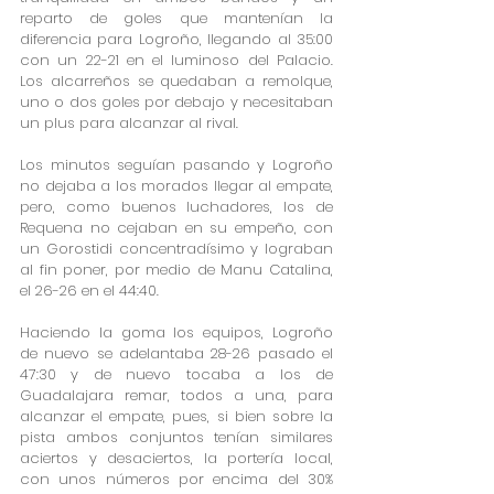
reparto de goles que mantenían la 
diferencia para Logroño, llegando al 35:00 
con un 22-21 en el luminoso del Palacio. 
Los alcarreños se quedaban a remolque, 
uno o dos goles por debajo y necesitaban 
un plus para alcanzar al rival.
Los minutos seguían pasando y Logroño 
no dejaba a los morados llegar al empate, 
pero, como buenos luchadores, los de 
Requena no cejaban en su empeño, con 
un Gorostidi concentradísimo y lograban 
al fin poner, por medio de Manu Catalina, 
el 26-26 en el 44:40.
Haciendo la goma los equipos, Logroño 
de nuevo se adelantaba 28-26 pasado el 
47:30 y de nuevo tocaba a los de 
Guadalajara remar, todos a una, para 
alcanzar el empate, pues, si bien sobre la 
pista ambos conjuntos tenían similares 
aciertos y desaciertos, la portería local, 
con unos números por encima del 30% 