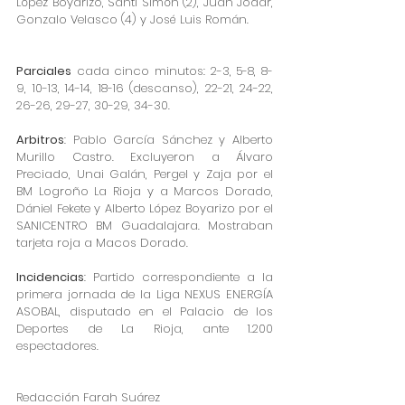
López Boyarizo, Santi Simón (2), Juan Jodar, 
Gonzalo Velasco (4) y José Luis Román.
Parciales
 cada cinco minutos: 2-3, 5-8, 8-
9, 10-13, 14-14, 18-16 (descanso), 22-21, 24-22, 
26-26, 29-27, 30-29, 34-30.
Arbitros
: Pablo García Sánchez y Alberto 
Murillo Castro. Excluyeron a Álvaro 
Preciado, Unai Galán, Pergel y Zaja por el 
BM Logroño La Rioja y a Marcos Dorado, 
Dániel Fekete y Alberto López Boyarizo por el 
SANICENTRO BM Guadalajara. Mostraban 
tarjeta roja a Macos Dorado.
Incidencias
: Partido correspondiente a la 
primera jornada de la Liga NEXUS ENERGÍA 
ASOBAL, disputado en el Palacio de los 
Deportes de La Rioja, ante 1.200 
espectadores.
Redacción Farah Suárez