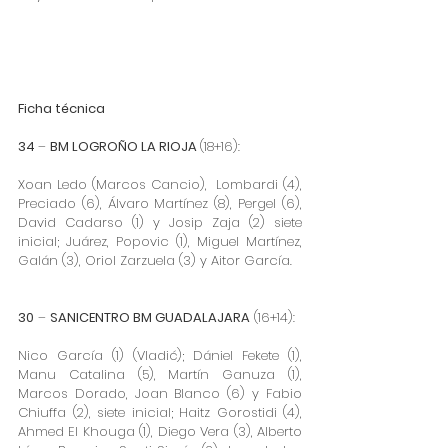
Ficha técnica
34 
– 
BM LOGROÑO LA RIOJA 
(18+16):
Xoan Ledo (Marcos Cancio),  Lombardi (4), 
Preciado (6), Álvaro Martínez (8), Pergel (6), 
David Cadarso (1) y Josip Zaja (2) siete 
inicial; Juárez, Popovic (1), Miguel Martínez, 
Galán (3), Oriol Zarzuela (3) y Aitor García.
30
 – 
SANICENTRO BM GUADALAJARA
 (16+14):
Nico García (1) (Vladić); Dániel Fekete (1), 
Manu Catalina (5), Martín Ganuza (1), 
Marcos Dorado, Joan Blanco (6) y Fabio 
Chiuffa (2), siete inicial; Haitz Gorostidi (4), 
Ahmed El Khouga (1), Diego Vera (3), Alberto 