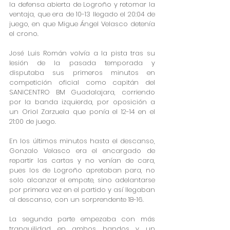
la defensa abierta de Logroño y retomar la 
ventaja, que era de 10-13 llegado el 20:04 de 
juego, en que Migue Ángel Velasco detenía 
el crono.
José Luis Román volvía a la pista tras su 
lesión de la pasada temporada y 
disputaba sus primeros minutos en 
competición oficial como capitán del 
SANICENTRO BM Guadalajara, corriendo 
por la banda izquierda, por oposición a 
un Oriol Zarzuela que ponía el 12-14 en el 
21:00 de juego.
En los últimos minutos hasta el descanso, 
Gonzalo Velasco era el encargado de 
repartir las cartas y no venían de cara, 
pues los de Logroño apretaban para, no 
solo alcanzar el empate, sino adelantarse 
por primera vez en el partido y así llegaban 
al descanso, con un sorprendente 18-16.
La segunda parte empezaba con más 
tranquilidad en ambos bandos y un 