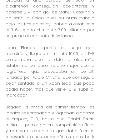
Gracias a una parada de Nico, los 
alcarreños conseguían adelantarse y 
ponerse 2-4 con gol de Manu Catalina y 
no sería la única, pues su buen trabajo 
bajo los tres palos ayudaban a establecer 
el 3-6 llegado el minuto 7:00, pillando por 
sorpresa al conjunto de Velasco.
Joan Blanco repartía el juego con 
maestría y, llegado el minuto 10:00, un 5-8 
demostraba que la defensa alcarreña 
estaba aplicándose mucho mejor que la 
logroñesa, que provocaba un penalti 
lanzado por Fabio Chiuffa, que conseguía 
dejar sentado a un Xoan Ledo que poco 
podía hacer, más que ver el 6-9 subir al 
marcador.
Llegada la mitad del primer tiempo, los 
locales se entonaban y lograban alcanzar 
el empate, 9-9, hasta que Dániel Fekete 
metía su primer gol en competición oficial 
y rompía el empate, lo que daba fuerzas 
renovadas a sus compañeros para batir 