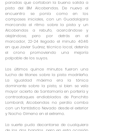
paradas que cortaban la buena salida a 
pista del BM Alcobendas. De nuevo el 
encuentro se ponía como en los 
compases iniciales, con un Guadalajara 
marcando el ritmo sobre la pista y un 
Alcobendas a rebufo, acercándose y 
alejándose, pero por detrás en el 
marcador, 22-24 llegado el minuto 40:46 
en que Javier Suárez, técnico local, detenía 
el crono promoviendo una mejoría 
palpable de los suyos.
Los últimos quince minutos fueron una 
lucha de titanes sobre la pista madrileña. 
La igualdad máxima era la tónica 
dominante sobre la pista, si bien se veía 
mayor acierto de Santamaría en portería y 
contraataques endiablados de Panchito 
Lombardi, Alcobendas no perdía comba 
con un fantástico Nevado desde el exterior 
y Nacho Gimeno en el extremo. 
La suerte pudo decantarse de cualquiera 
de los dos bandos, pero en esta ocasión 