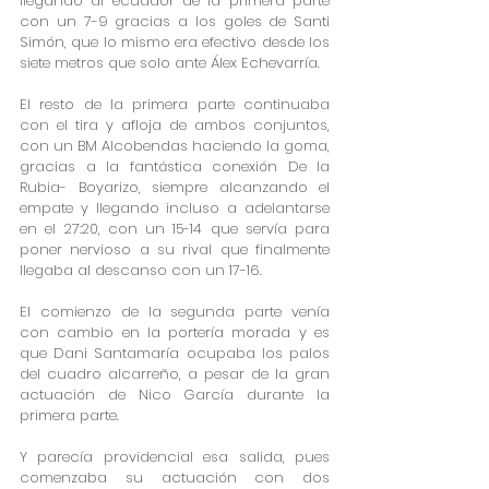
llegando al ecuador de la primera parte 
con un 7-9 gracias a los goles de Santi 
Simón, que lo mismo era efectivo desde los 
siete metros que solo ante Álex Echevarría.
El resto de la primera parte continuaba 
con el tira y afloja de ambos conjuntos, 
con un BM Alcobendas haciendo la goma, 
gracias a la fantástica conexión De la 
Rubia- Boyarizo, siempre alcanzando el 
empate y llegando incluso a adelantarse 
en el 27:20, con un 15-14 que servía para 
poner nervioso a su rival que finalmente 
llegaba al descanso con un 17-16.
El comienzo de la segunda parte venía 
con cambio en la portería morada y es 
que Dani Santamaría ocupaba los palos 
del cuadro alcarreño, a pesar de la gran 
actuación de Nico García durante la 
primera parte.
Y parecía providencial esa salida, pues 
comenzaba su actuación con dos 