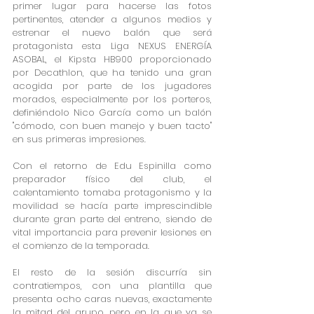
primer lugar para hacerse las fotos 
pertinentes, atender a algunos medios y 
estrenar el nuevo balón que será 
protagonista esta Liga NEXUS ENERGÍA 
ASOBAL, el Kipsta HB900 proporcionado 
por Decathlon, que ha tenido una gran 
acogida por parte de los jugadores 
morados, especialmente por los porteros, 
definiéndolo Nico García como un balón 
"cómodo, con buen manejo y buen tacto" 
en sus primeras impresiones.
Con el retorno de Edu Espinilla como 
preparador físico del club, el 
calentamiento tomaba protagonismo y la 
movilidad se hacía parte imprescindible 
durante gran parte del entreno, siendo de 
vital importancia para prevenir lesiones en 
el comienzo de la temporada. 
El resto de la sesión discurría sin 
contratiempos, con una plantilla que 
presenta ocho caras nuevas, exactamente 
la mitad del grupo, pero en la que ya se 