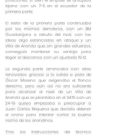
posiciones, si bien el empate se antojaba 
lejano con un 7-5 en el ecuador de la 
primera parte.
El resto de la primera parte continuaba 
por los mismos derroteros, con un BM 
Guadalajara a rebufo del rival, con las 
ideas algo estancadas en ataque y un 
Villa de Aranda que, sin grandes esfuerzos, 
conseguía mantener su ventaja para 
llegar al descanso con un ajustado 15-12.
La segunda parte arrancaba con aires 
renovados gracias a la salida a pista de 
Óscar Moreno que oxigenaba el flanco 
derecho, pero aún así no era suficiente 
para alcanzar el nivel de un Villa de 
Aranda que se pkantaba en el 34:15 con un 
24-19 queya empezaba a preocupar a 
Juan Carlos Requena que decidía detener 
el crono para intentar cortar la buena 
racha de los arandinos.
Tras las instrucciones del técnico 