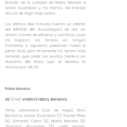
tirando de la calidad de Mario Nevado e 
Isaías Guardiola y, no menos, del trabajo 
de Luis de Vega bajo palos.
Los últimos diez minutos fueron un intento 
del IMPULSE BM Guadalajara de dar un 
arreón a base de esfuerzo y sacrificio, pues 
no bajaron los brazos en ningún 
momento y siguieron peleando hasta el 
pitido final, pero finalmente no tenían más 
remedio que ceder los puntos frente a un 
durísimo BM Nava que se llevaba la 
victoria por 35-29.
Ficha técnica:
35
 (17+18) 
VIVEROS HEROL BM NAVA
:
Yeray Lamariano (Luis de Vega), Nico 
Bonanno, Isaías Guardiola (7), Daniel Pérez 
(4), Gonzalo Carró (3), Mario Nevado (5), 
“Pancho” Ahumada (3), -siete inicial-; 