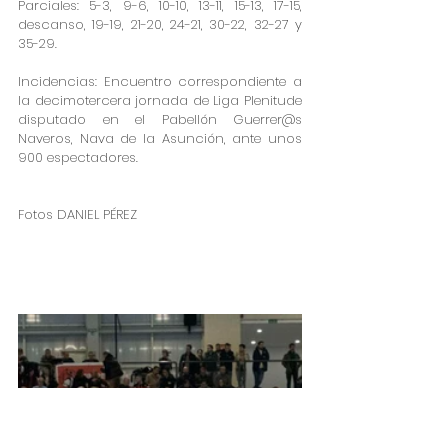
Parciales: 5-3, 9-6, 10-10, 13-11, 15-13, 17-15, 
descanso, 19-19, 21-20, 24-21, 30-22, 32-27 y 
35-29.
Incidencias: Encuentro correspondiente a 
la decimotercera jornada de Liga Plenitude 
disputado en el Pabellón Guerrer@s 
Naveros, Nava de la Asunción, ante unos 
900 espectadores.
Fotos DANIEL PÉREZ