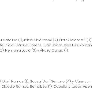
atalina (1), Jakub Sladkowski (2), Piotr Mielczarski (3), 
 inicial-; Miguel Llorens, Juan Jodar, José Luis Román 
(2), Nemanja Jović (3) y Álvaro García (1).
6), Dani Ramos (1), Sousa, Dani Serrano (4) y Cuenca -
na, Claudio Ramos, Bernabéu (1), Cabello y Lucas Aizen 