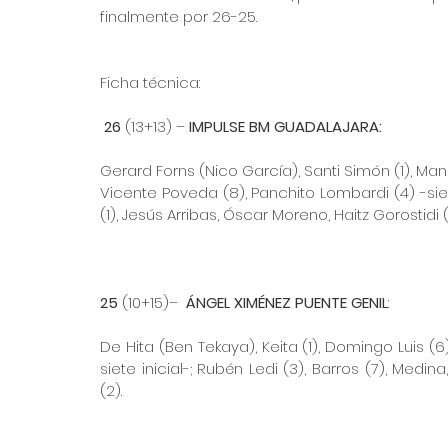
finalmente por 26-25.
Ficha técnica:
26
 (13+13) – 
IMPULSE BM GUADALAJARA:
Gerard Forns (Nico García), Santi Simón (1), Manu C
Vicente Poveda (8), Panchito Lombardi (4) -siete
(1), Jesús Arribas, Óscar Moreno, Haitz Gorostidi 
25
 (10+15)–  
ÁNGEL XIMÉNEZ PUENTE GENIL
:
De Hita (Ben Tekaya), Keita (1), Domingo Luis (
siete inicial-; Rubén Ledi (3), Barros (7), Medi
(2).