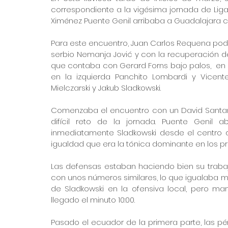
correspondiente a la vigésima jornada de Liga
Ximénez Puente Genil arribaba a Guadalajara con
Para este encuentro, Juan Carlos Requena podía 
serbio Nemanja Jović y con la recuperación de
que contaba con Gerard Forns bajo palos,  en 
en la izquierda Panchito Lombardi y Vicente
Mielczarski y Jakub Sladkowski.
Comenzaba el encuentro con un David Santamar
difícil reto de la jornada. Puente Genil 
inmediatamente Sladkowski desde el centro d
igualdad que era la tónica dominante en los pr
Las defensas estaban haciendo bien su trabaj
con unos números similares, lo que igualaba m
de Sladkowski en la ofensiva local, pero ma
llegado el minuto 10:00.
Pasado el ecuador de la primera parte, las p