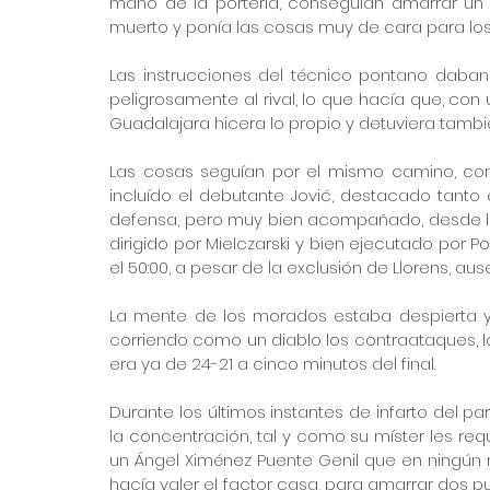
mano de la portería, conseguian amarrar un 17
muerto y ponía las cosas muy de cara para lo
Las instrucciones del técnico pontano daban 
peligrosamente al rival, lo que hacía que, con u
Guadalajara hicera lo propio y detuviera tambié
Las cosas seguían por el mismo camino, con
incluído el debutante Jović, destacado tant
defensa, pero muy bien acompañado, desde la 
dirigido por Mielczarski y bien ejecutado por Po
el 50:00, a pesar de la exclusión de Llorens, au
La mente de los morados estaba despierta y 
corriendo como un diablo los contraataques, lo
era ya de 24-21 a cinco minutos del final.
Durante los últimos instantes de infarto del p
la concentración, tal y como su míster les requ
un Ángel Ximénez Puente Genil que en ningún m
hacía valer el factor casa, para amarrar dos pu