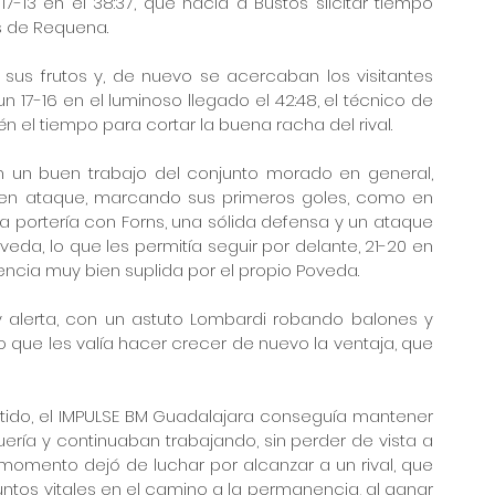
-13 en el 38:37, que hacía a Bustos slicitar tiempo 
s de Requena.
sus frutos y, de nuevo se acercaban los visitantes 
n 17-16 en el luminoso llegado el 42:48, el técnico de 
n el tiempo para cortar la buena racha del rival.
 un buen trabajo del conjunto morado en general, 
o en ataque, marcando sus primeros goles, como en 
portería con Forns, una sólida defensa y un ataque 
veda, lo que les permitía seguir por delante, 21-20 en 
sencia muy bien suplida por el propio Poveda.
alerta, con un astuto Lombardi robando balones y 
 que les valía hacer crecer de nuevo la ventaja, que 
artido, el IMPULSE BM Guadalajara conseguía mantener 
ería y continuaban trabajando, sin perder de vista a 
omento dejó de luchar por alcanzar a un rival, que 
ntos vitales en el camino a la permanencia, al ganar 