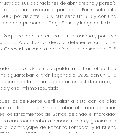
 frustraba sus aspiraciones de abrir brecha y parecía 
asta que una providencial parada de Forns, solo ante 
 20:00 por delante 8-6 y aún sería un 9-6 y con una 
o pontano, primero de Tiago Sousa y luego de Keita.
e Requena para meter una quinta marcha y ponerse 
upado, Paco Bustos decidía detener el crono del 
z Gorostidi lanzaba a portería vacía, poniendo el 11-6 
do con el 78 a su espalda, mientras el partido 
 aguantaban el tirón llegando al 29:02 con un 13-10 
reparando la última jugada antes del descanso, al 
do y ese  mismo resultado.
pues los de Puente Genil salían a pista con las pilas 
te a los locales. Y no lograban el empate gracias 
es los lanzamientos de Barros, dejando el marcador 
ajara que, recuperaba la concentración y, gracias a la 
ad al contragolpe de Panchito Lombardi y la buena 