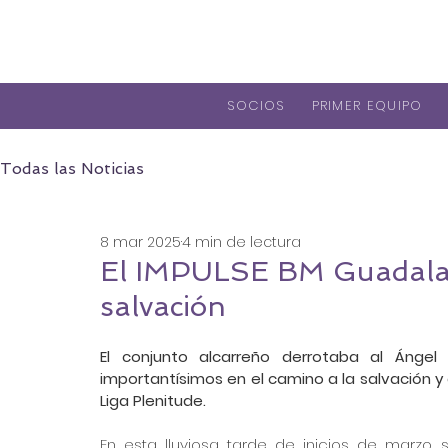
SOCIOS
PRIMER EQUIPO
Todas las Noticias
8 mar 2025
4 min de lectura
El IMPULSE BM Guadalaja
salvación
El conjunto alcarreño derrotaba al Ánge
importantísimos en el camino a la salvación y 
Liga Plenitude.
En esta lluviosa tarde de inicios de marzo,