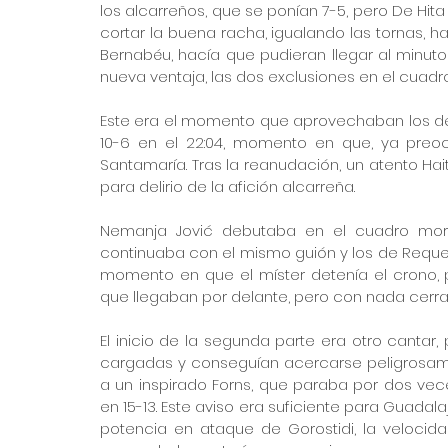
los alcarreños, que se ponían 7-5, pero De Hita
cortar la buena racha, igualando las tornas, h
Bernabéu, hacía que pudieran llegar al minuto
nueva ventaja, las dos exclusiones en el cuadr
Este era el momento que aprovechaban los d
10-6 en el 22:04, momento en que, ya preoc
Santamaría. Tras la reanudación, un atento Hait
para delirio de la afición alcarreña.
Nemanja Jović debutaba en el cuadro mora
continuaba con el mismo guión y los de Requena
momento en que el míster detenía el crono, p
que llegaban por delante, pero con nada cerra
El inicio de la segunda parte era otro cantar, 
cargadas y conseguían acercarse peligrosamen
a un inspirado Forns, que paraba por dos vec
en 15-13. Este aviso era suficiente para Guadal
potencia en ataque de Gorostidi, la velocid