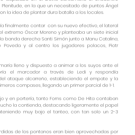
 Plenitude, en la que un necesitado de puntos Ángel 
 la idea de plantar dura batalla a los locales. 
finalmente contar  con su nuevo efectivo, el lateral 
l extremo Óscar Moreno y planteaba un siete inicial 
la banda derecha Santi Simón junto a Manu Catalina, 
 Poveda y al centro los jugadores polacos, Piotr 
ía lleno y dispuesto a animar a los suyos ante el 
abría el marcador a través de Ledi y respondía 
el ataque alcarreño, estableciendo el empate y la 
imeros compases, llegando un primer parcial de 1-1.
o y en portería, tanto Forns como De Hita contaban 
ucho la contienda, destacando ligeramente el papel 
nteniendo muy bajo el tanteo, con tan solo un 2-3 
érdidas de los pontanos eran bien aprovechadas por 