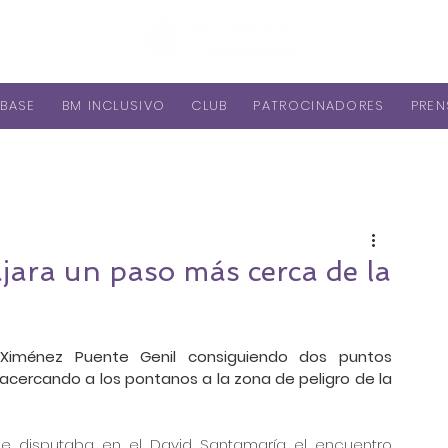
BASE
BM INCLUSIVO
CLUB
PATROCINADORES
PREN
ra un paso más cerca de la
l Ximénez Puente Genil consiguiendo dos puntos
acercando a los pontanos a la zona de peligro de la 
 se disputaba en el David Santamaría el encuentro 