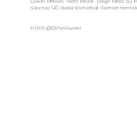
Dusan Trifkovic -siete inicial-. Diego Pérez (5), M
Sánchez (4), Oleksii Shcherbak, Germán Hermida 
FOTOS @DXTenGuada