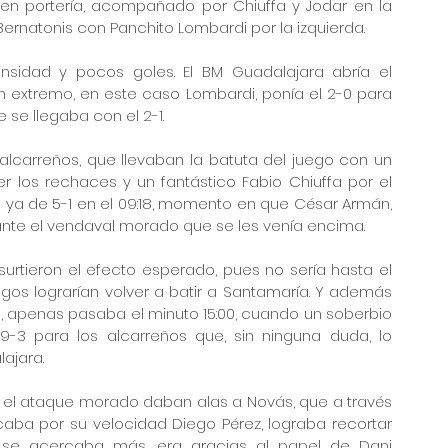
 en portería, acompañado por Chiuffa y Jodar en la 
 Bernatonis con Panchito Lombardi por la izquierda.
sidad y pocos goles. El BM Guadalajara abría el 
extremo, en este caso Lombardi, ponía el 2-0 para 
e se llegaba con el 2-1.
alcarreños, que llevaban la batuta del juego con un 
 los rechaces y un fantástico Fabio Chiuffa por el 
a ya de 5-1 en el 09:18, momento en que César Armán, 
 ante el vendaval morado que se les venía encima.
urtieron el efecto esperado, pues no sería hasta el 
egos lograrían volver a batir a Santamaría. Y además 
, apenas pasaba el minuto 15:00, cuando un soberbio 
3 para los alcarreños que, sin ninguna duda, lo 
ajara. 
 el ataque morado daban alas a Novás, que a través 
aba por su velocidad Diego Pérez, lograba recortar 
no se acercaba más, era gracias al papel de Dani 