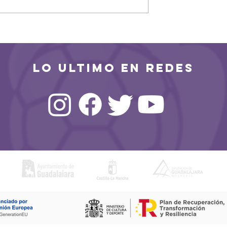
 realista para
El Vicente Trueba despid
emporada
a un Guadalajara
combativo
LO ULTIMO EN REDES