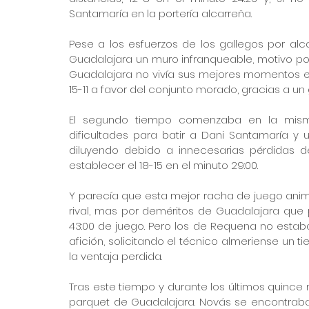
Santamaría en la portería alcarreña. 
Pese a los esfuerzos de los gallegos por alc
Guadalajara un muro infranqueable, motivo por 
Guadalajara no vivía sus mejores momentos en
15-11 a favor del conjunto morado, gracias a un
El segundo tiempo comenzaba en la mism
dificultades para batir a Dani Santamaría y
diluyendo debido a innecesarias pérdidas d
establecer el 18-15 en el minuto 29:00.
Y parecía que esta mejor racha de juego ani
rival, mas por deméritos de Guadalajara que po
43:00 de juego. Pero los de Requena no estab
afición, solicitando el técnico almeriense un 
la ventaja perdida.
Tras este tiempo y durante los últimos quince 
parquet de Guadalajara. Novás se encontrab