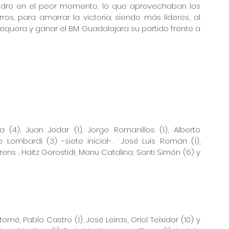
adro en el peor momento, lo que aprovechaban los 
s, para amarrar la victoria, siendo más líderes, al 
quera y ganar el BM Guadalajara su partido frente a 
(4), Juan Jodar (1), Jorge Romanillos (1), Alberto 
o Lombardi (3) -siete inicial-.  José Luis Román (1), 
ens , Haitz Gorostidi, Manu Catalina, Santi Simón (6) y 
mé, Pablo Castro (1), José Leiras, Oriol Teixidor (10) y 