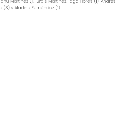
anu Martínez (1), Brais Martínez, Iago Flores (1), Andrés 
(3) y Aladino Fernández (1).