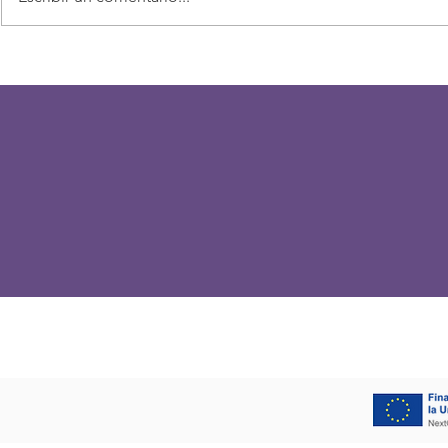
Edu Reig sella su regreso al
Un proyecto
David Santamaría
la nueva t