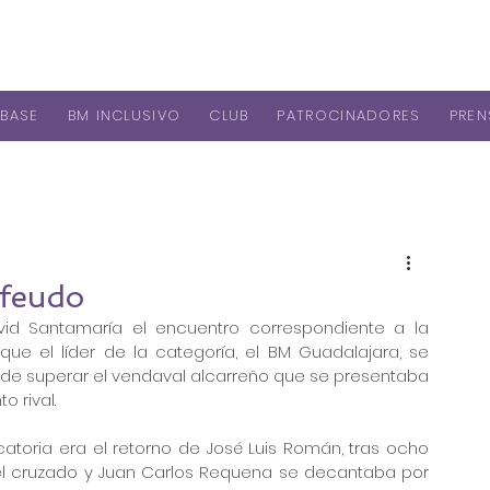
BASE
BM INCLUSIVO
CLUB
PATROCINADORES
PREN
 feudo
vid Santamaría el encuentro correspondiente a la 
que el líder de la categoría, el BM Guadalajara, se 
 de superar el vendaval alcarreño que se presentaba 
 rival.
toria era el retorno de José Luis Román, tras ocho 
el cruzado y Juan Carlos Requena se decantaba por 