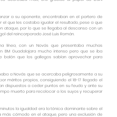
anzar a su oponente, encontraban en el portero de 
el que les costaba igualar el resultado, pese a que 
 ataque, por lo que se llegaba al descanso con un 
 gol del reincorporado José Luis Román. 
a línea, con un Novás que presentaba muchas 
 un BM Guadalajara mucho intenso pero que se iba 
e balón que los gallegos sabían aprovechar para 
maba a Novás que se acercaba peligrosamente a su 
r méritos propios, consiguiendo el 18-17 llegado el 
an dispuestos a ceder puntos en su feudo y ante su 
tiempo muerto para recolocar a los suyos y recuperar 
minutos la igualdad era la tónica dominante sobre el 
a más cómodo en el ataque, pero una exclusión de 