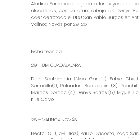
Aladino Fernández dejaba a los suyos en cu
alcarreños, con un gran trabajo de Denys Barro
caer derrotado el UBU San Pablo Burgos en Ante
Valinox Novás por 29-26.
Ficha técnica
29 – BM GUADALAJARA:
Dani Santamaría (Nico García); Fabio Chiuffa 
Serradilla(1), Rolandas Bernatonis (3), Panchit
Marcos Dorado (4), Denys Barros (5), Miguel Llor
Kike Calvo. 
26 – VALINOX NOVÁS:
Héctor Gil (Javi Díaz), Paulo Dacosta, Yago Santo