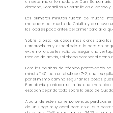
un siete inicial formado por Dani Santamaría
derecha, Romanillos y Serradilla en el centro y
Los primeros minutos fueron de mucha inten
marcador por medio de Chiuffa y de nuevo un 
los locales poco antes del primer parcial, al qu
Sobre la pista, las cosas más claras para los 
Bernatonis muy espabilado a la hora de coger
extremo, lo que les valía conseguir una ventaj
técnico de Novás, solicitaba detener el crono
Pero las palabas del técnico pontevedrés no s
minuto 11:49, con un abultado 7-2, que los gall
por el mismo camino seguirían las cosas, pues
Bernatonis plantaba un más que merecido 9-
estaban dejando todo sobre la pista de Guadal
A partir de este momento, sendas pérdidas en
de un juego muy coral, pero en el que destac
distancias, 12-8 en el minuto 24:23 y, si 