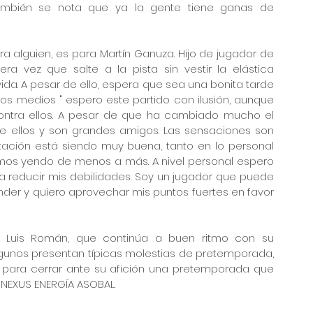
ambién se nota que ya la gente tiene ganas de 
ra alguien, es para Martín Ganuza. Hijo de jugador de 
ra vez que salte a la pista sin vestir la elástica 
ida. A pesar de ello, espera que sea una bonita tarde 
 medios " espero este partido con ilusión, aunque 
ntra ellos. A pesar de que ha cambiado mucho el 
e ellos y son grandes amigos. Las sensaciones son 
ación está siendo muy buena, tanto en lo personal 
os yendo de menos a más. A nivel personal espero 
a reducir mis debilidades. Soy un jugador que puede 
der y quiero aprovechar mis puntos fuertes en favor 
é Luis Román, que continúa a buen ritmo con su 
algunos presentan típicas molestias de pretemporada, 
a, para cerrar ante su afición una pretemporada que 
 NEXUS ENERGÍA ASOBAL.