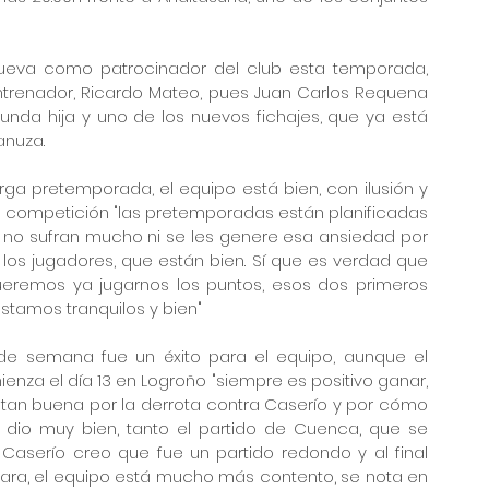
enueva como patrocinador del club esta temporada, 
trenador, Ricardo Mateo, pues Juan Carlos Requena 
nda hija y uno de los nuevos fichajes, que ya está 
anuza.
a pretemporada, el equipo está bien, con ilusión y 
la competición "las pretemporadas están planificadas 
s no sufran mucho ni se les genere esa ansiedad por 
los jugadores, que están bien. Sí que es verdad que 
ueremos ya jugarnos los puntos, esos dos primeros 
stamos tranquilos y bien"
 de semana fue un éxito para el equipo, aunque el 
nza el día 13 en Logroño "siempre es positivo ganar, 
an buena por la derrota contra Caserío y por cómo 
 dio muy bien, tanto el partido de Cuenca, que se 
Caserío creo que fue un partido redondo y al final 
ra, el equipo está mucho más contento, se nota en 