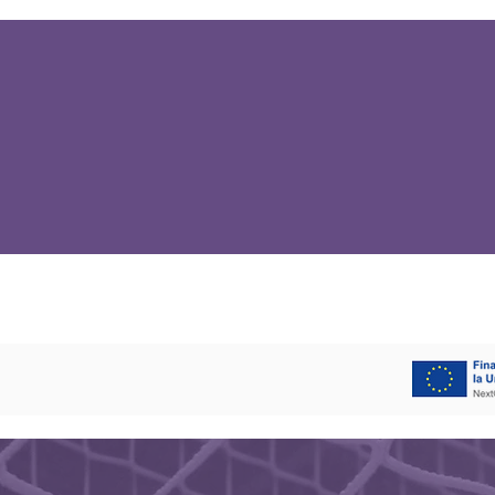
David Santamaría
la nueva t