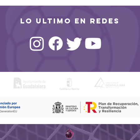
emporada
a un Guadalajara
combativo
LO ULTIMO EN REDES