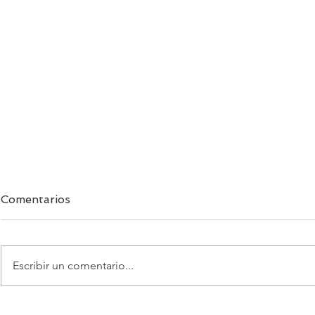
Comentarios
Escribir un comentario...
Edu Reig sella su regreso al
Un proyecto