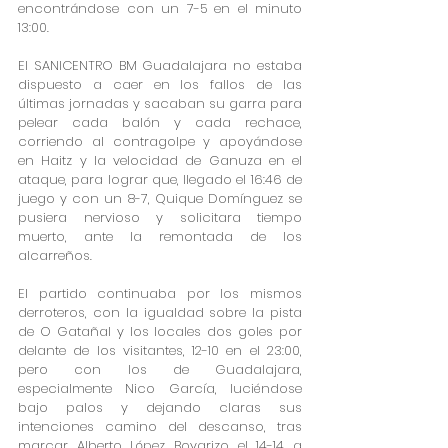
encontrándose con un 7-5 en el minuto 
13:00.
El SANICENTRO BM Guadalajara no estaba 
dispuesto a caer en los fallos de las 
últimas jornadas y sacaban su garra para 
pelear cada balón y cada rechace, 
corriendo al contragolpe y apoyándose 
en Haitz y la velocidad de Ganuza en el 
ataque, para lograr que, llegado el 16:46 de 
juego y con un 8-7, Quique Domínguez se 
pusiera nervioso y solicitara tiempo 
muerto, ante la remontada de los 
alcarreños.
El partido continuaba por los mismos 
derroteros, con la igualdad sobre la pista 
de O Gatañal y los locales dos goles por 
delante de los visitantes, 12-10 en el 23:00, 
pero con los de Guadalajara, 
especialmente Nico García, luciéndose 
bajo palos y dejando claras sus 
intenciones camino del descanso, tras 
marcar Alberto López Boyarizo el 14-14 a 