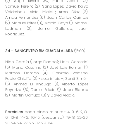
(2), Ángel Rivero (6), Pablo Castro (2), 
Samuel Pereiro (2), Santi López, David Kalvo 
Valderhau 
-siete inicial-;
 Aron Díaz (3), 
Arnau Fernández (6), Juan Carlos Quintas 
(2), Manuel Pérez (3), Martín Gayo (1), Marcell 
Ludman (2), Jaime Gallardo, Juan 
Rodríguez.
34 
– 
SANICENTRO BM GUADALAJARA
 (15+19):
Nico García (Jorge Blanco); Haitz Gorostidi 
(5), Manu Catalina (2), José Luis Román (1), 
Marcos Dorado (4), Gonzalo Velasco, 
Fabio Chiuffa (2) -siete inicial-; Santi Simón 
(5), Ahmed El Khouga (1), Alberto López 
Boyarizo (3), Dániel Fekete (1), Joan Blanco 
(2), Martín Ganuza (8) y David Vladić.
Parciales
 cada cinco minutos: 4-0, 6-2, 8-
6, 10-8, 14-12, 16-15 (descanso), 19-18, 22-20, 
23-24, 24-27, 25-32, 29-34.