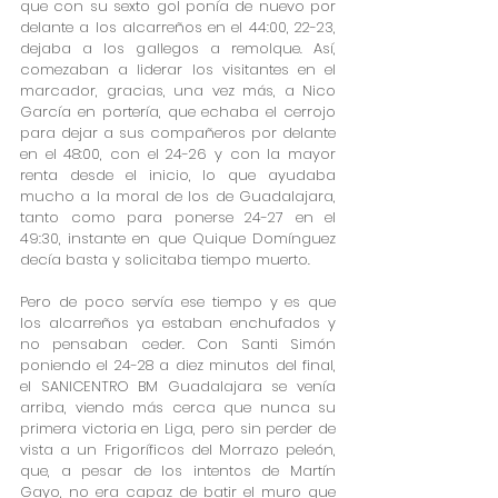
que con su sexto gol ponía de nuevo por 
delante a los alcarreños en el 44:00, 22-23, 
dejaba a los gallegos a remolque. Así, 
comezaban a liderar los visitantes en el 
marcador, gracias, una vez más, a Nico 
García en portería, que echaba el cerrojo 
para dejar a sus compañeros por delante 
en el 48:00, con el 24-26 y con la mayor 
renta desde el inicio, lo que ayudaba 
mucho a la moral de los de Guadalajara, 
tanto como para ponerse 24-27 en el 
49:30, instante en que Quique Domínguez 
decía basta y solicitaba tiempo muerto.
Pero de poco servía ese tiempo y es que 
los alcarreños ya estaban enchufados y 
no pensaban ceder. Con Santi Simón 
poniendo el 24-28 a diez minutos del final, 
el SANICENTRO BM Guadalajara se venía 
arriba, viendo más cerca que nunca su 
primera victoria en Liga, pero sin perder de 
vista a un Frigoríficos del Morrazo peleón, 
que, a pesar de los intentos de Martín 
Gayo, no era capaz de batir el muro que 