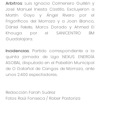
Arbitros
: Luis Ignacio Colmenero Guillén y 
José Manuel Iniesta Castillo. Excluyeron a 
Martín Gayo y Ángel Rivero por el 
Frigoríficos del Morrazo y a Joan Blanco, 
Dániel Fekete, Marcs Dorado y Ahmed El 
Khouga por el SANICENTRO BM 
Guadalajara.
Incidencias
: Partido correspondiente a la 
quinta jornada de Liga NEXUS ENERGÍA 
ASOBAL, disputado en el Pabellón Municipal 
de O Gatañal de Cangas de Morrazo, ante 
unos 2.400 espectadores.
Redacción Farah Suárez
Fotos Raúl Fonseca / Rober Pastoriza