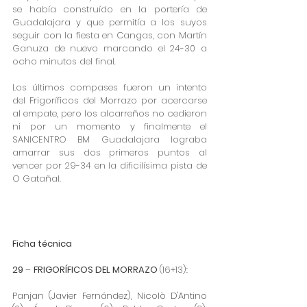
se había construído en la portería de 
Guadalajara y que permitía a los suyos 
seguir con la fiesta en Cangas, con Martín 
Ganuza de nuevo marcando el 24-30 a 
ocho minutos del final.
Los últimos compases fueron un intento 
del Frigoríficos del Morrazo por acercarse 
al empate, pero los alcarreños no cedieron 
ni por un momento y finalmente el 
SANICENTRO BM Guadalajara lograba 
amarrar sus dos primeros puntos al 
vencer por 29-34 en la dificilísima pista de 
O Gatañal.
Ficha técnica
29 
– 
FRIGORÍFICOS DEL MORRAZO 
(16+13):
Panjan (Javier Fernández), Nicolò D'Antino 