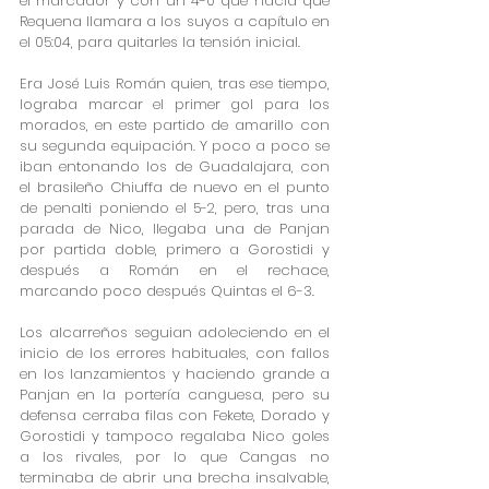
el marcador y con un 4-0 que hacía que 
Requena llamara a los suyos a capítulo en 
el 05:04, para quitarles la tensión inicial.
Era José Luis Román quien, tras ese tiempo, 
lograba marcar el primer gol para los 
morados, en este partido de amarillo con 
su segunda equipación. Y poco a poco se 
iban entonando los de Guadalajara, con 
el brasileño Chiuffa de nuevo en el punto 
de penalti poniendo el 5-2, pero, tras una 
parada de Nico, llegaba una de Panjan 
por partida doble, primero a Gorostidi y 
después a Román en el rechace, 
marcando poco después Quintas el 6-3.
Los alcarreños seguian adoleciendo en el 
inicio de los errores habituales, con fallos 
en los lanzamientos y haciendo grande a 
Panjan en la portería canguesa, pero su 
defensa cerraba filas con Fekete, Dorado y 
Gorostidi y tampoco regalaba Nico goles 
a los rivales, por lo que Cangas no 
terminaba de abrir una brecha insalvable, 