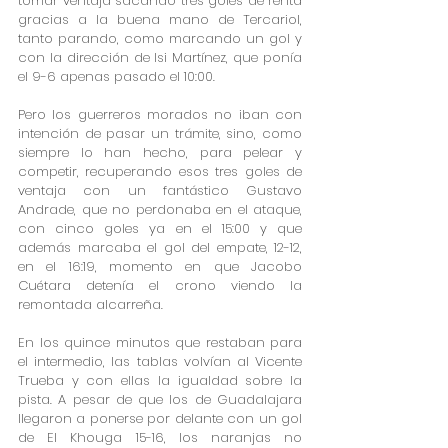
tomar ventaja sacando tres goles de renta 
gracias a la buena mano de Tercariol, 
tanto parando, como marcando un gol y 
con la dirección de Isi Martínez, que ponía 
el 9-6 apenas pasado el 10:00.
Pero los guerreros morados no iban con 
intención de pasar un trámite, sino, como 
siempre lo han hecho, para pelear y 
competir, recuperando esos tres goles de 
ventaja con un fantástico Gustavo 
Andrade, que no perdonaba en el ataque, 
con cinco goles ya en el 15:00 y que 
además marcaba el gol del empate, 12-12, 
en el 16:19, momento en que Jacobo 
Cuétara detenía el crono viendo la 
remontada alcarreña.
En los quince minutos que restaban para 
el intermedio, las tablas volvían al Vicente 
Trueba y con ellas la igualdad sobre la 
pista. A pesar de que los de Guadalajara 
llegaron a ponerse por delante con un gol 
de El Khouga 15-16, los naranjas no 