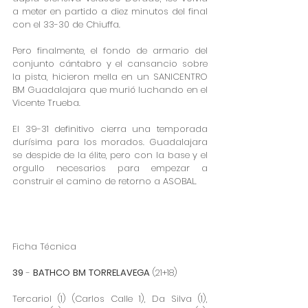
a meter en partido a diez minutos del final 
con el 33-30 de Chiuffa.
Pero finalmente, el fondo de armario del 
conjunto cántabro y el cansancio sobre 
la pista, hicieron mella en un SANICENTRO 
BM Guadalajara que murió luchando en el 
Vicente Trueba.
El 39-31 definitivo cierra una temporada 
durísima para los morados. Guadalajara 
se despide de la élite, pero con la base y el 
orgullo necesarios para empezar a 
construir el camino de retorno a ASOBAL.
​Ficha Técnica
39
 - 
BATHCO
BM
TORRELAVEGA
 (21+18)
Tercariol (1) (Carlos Calle 1), Da Silva (1), 