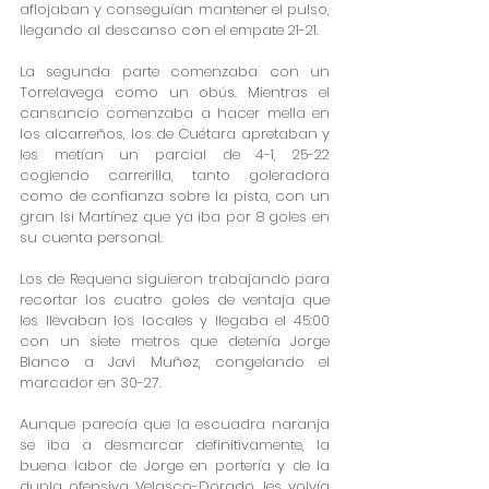
aflojaban y conseguían mantener el pulso, 
llegando al descanso con el empate 21-21.
La segunda parte comenzaba con un 
Torrelavega como un obús. Mientras el 
cansancio comenzaba a hacer mella en 
los alcarreños, los de Cuétara apretaban y 
les metían un parcial de 4-1, 25-22 
cogiendo carrerilla, tanto goleradora 
como de confianza sobre la pista, con un 
gran Isi Martínez que ya iba por 8 goles en 
su cuenta personal.
Los de Requena siguieron trabajando para 
recortar los cuatro goles de ventaja que 
les llevaban los locales y llegaba el 45:00 
con un siete metros que detenía Jorge 
Blanco a Javi Muñoz, congelando el 
marcador en 30-27.
Aunque parecía que la escuadra naranja 
se iba a desmarcar definitivamente, la 
buena labor de Jorge en portería y de la 
dupla ofensiva Velasco-Dorado, les volvía 