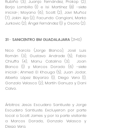
Rubiño (3), Juanjo Fernández, Prokop (2), 
Borja Lombilla (1) e Isi Martínez (8) -siete 
inicial-; Moyano (6), Scott (2), Javi Muñoz 
(7), Jokin Aja (2), Facundo Cangiani, Marko 
Jurkovic (2), Ángel Fernández (1) y Osorio (2).
31 
​- 
SANICENTRO
BM
GUADALAJARA
 (21+10)
Nico García (Jorge Blanco), José Luis 
Román (3), Gustavo Andrade (5), Fabio 
Chiuffa (4), Manu Catalina (3),  Joan 
Blanco (1) y Marcos Dorado (6) -siete 
inicial-; Ahmed El Khouga (5), Juan Jodar, 
Alberto López Boyarizo (1), Diego Vera (1), 
Gonzalo Velasco (2), Martín Ganuza y Dani 
Calvo.
​Árbitros: Jesús Escudero Santiuste y Jorge 
Escudero Santiuste. Excluyeron por parte 
local a Scott James y por la parte visitante 
a Marcos Dorado, Gonzalo Velasco y 
Diego Vera. 