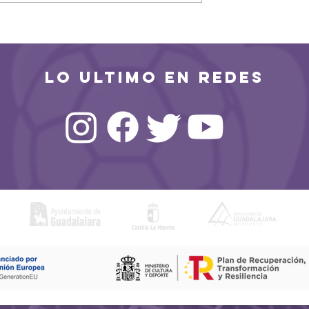
 realista para
El Vicente Trueba despid
emporada
a un Guadalajara
combativo
LO ULTIMO EN REDES