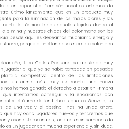
 a los deportistas "también nosotros estamos de 
stro último lanzamiento, que es un producto muy 
nte para la eliminación de los malos olores y las 
lmente la técnica, todos aquellos tejidos donde el 
lo elimina y nuestros chicos del balonmano son los 
icia. Desde aquí les deseamos muchísima energía y 
fuerzo, porque al final las cosas siempre salen con 
o alcarreño, Juan Carlos Requena se mostraba muy 
un jugador al que ya se había tanteado en pasadas 
tilla competitiva, dentro de las limitaciones 
ncia un curso más "muy ilusionante, una nueva 
nos hemos ganado el derecho a estar en Primera 
des que intentamos conseguir y la encaramos con 
entar al último de los fichajes que es Gonzalo, un 
s de una vez y el destino  nos ha unido ahora. 
do que hay ocho jugadores nuevos y tendremos que 
ones y esos automatismos, tenemos seis semanas de 
 es un jugador con mucha experiencia y, sin duda, 