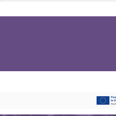
Edu Reig sella su regreso al
Un proyecto
David Santamaría
la nueva t