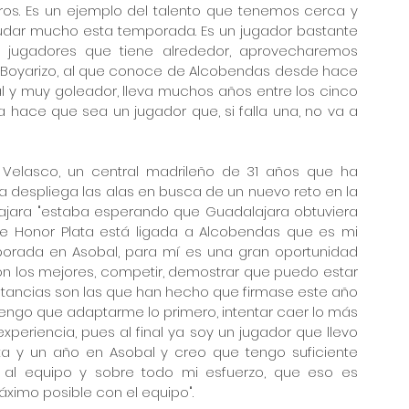
os. Es un ejemplo del talento que tenemos cerca y 
udar mucho esta temporada. Es un jugador bastante 
 jugadores que tiene alrededor, aprovecharemos 
 Boyarizo, al que conoce de Alcobendas desde hace 
 y muy goleador, lleva muchos años entre los cinco 
hace que sea un jugador que, si falla una, no va a 
o Velasco, un central madrileño de 31 años que ha 
 despliega las alas en busca de un nuevo reto en la 
jara "estaba esperando que Guadalajara obtuviera 
de Honor Plata está ligada a Alcobendas que es mi 
rada en Asobal, para mí es una gran oportunidad 
on los mejores, competir, demostrar que puedo estar 
unstancias son las que han hecho que firmase este año 
ngo que adaptarme lo primero, intentar caer lo más 
xperiencia, pues al final ya soy un jugador que llevo 
a y un año en Asobal y creo que tengo suficiente 
 al equipo y sobre todo mi esfuerzo, que eso es 
áximo posible con el equipo".