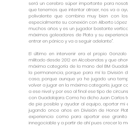
será un cerebro súper importante para nosotr
que tenemos que intentar atraer, nos va a ay
polivalente que combina muy bien con los
especialmente su conexión con Alberto López
muchos años y es un jugador bastante vertical
máximos goleadores de Plata y su experiencia 
entrar en pánico y va a seguir adelante".
El último en intervenir era el propio Gonzal
militado desde 2012 en Alcobendas y que ahora
máxima categoría de la mano del BM Guadala
la permanencia, porque para mí la División 
casa, porque aunque ya he jugado una tempo
volver a jugar en la máxima categoría, jugar c
a ese nivel y por eso al final ese tipo de circ
con Guadalajara. Como ha dicho Juan Carlos te
de pie posible y ayudar al equipo, aportar mi e
jugando once años en División de Honor Plat
experiencia como para aportar ese granito
innegociable y a partir de ahí pues crecer lo m