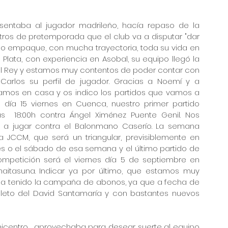
entaba al jugador madrileño, hacía repaso de la 
s de pretemporada que el club va a disputar "dar 
o empaque, con mucha trayectoria, toda su vida en 
ata, con experiencia en Asobal, su equipo llegó la 
l Rey y estamos muy contentos de poder contar con 
Carlos su perfil de jugador. Gracias a Noemí y a 
amos en casa y os indico los partidos que vamos a 
día 15 viernes en Cuenca, nuestro primer partido 
  18:00h contra Ángel Ximénez Puente Genil. Nos 
a jugar contra el Balonmano Caserío. La semana 
 la JCCM, que será un triangular, previsiblemente en 
ernes o el sábado de esa semana y el último partido de 
mpetición será el viernes día 5 de septiembre en 
naitasuna. Indicar ya por último, que estamos muy 
ha tenido la campaña de abonos, ya que a fecha de 
eto del David Santamaría y con bastantes nuevos 
centro,  aprovechaba para desear suerte al equipo 