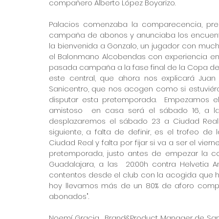
compañero Alberto López Boyarizo.
Palacios comenzaba la comparecencia, pres
campaña de abonos y anunciaba los encuentro
la bienvenida a Gonzalo, un jugador con much
el Balonmano Alcobendas con experiencia en Pl
pasada campaña a la fase final de la Copa de
este central, que ahora nos explicará Juan 
Sanicentro, que nos acogen como si estuviér
disputar esta pretemporada.  Empezamos el 
amistoso  en casa será el sábado 16, a las
desplazaremos el sábado 23 a Ciudad Real 
siguiente, a falta de definir, es el trofeo de
Ciudad Real y falta por fijar si va a ser el vi
pretemporada, justo antes de empezar la co
Guadalajara, a las  20:00h contra Helvetia A
contentos desde el club con la acogida que 
hoy llevamos más de un 80% de aforo compl
abonados".
Noemí Gracia,  Brand&Product Manager de Sani