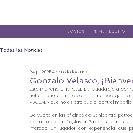
SOCIOS
PRIMER EQUIPO
Todas las Noticias
24 jul 2025
4 min de lectura
Gonzalo Velasco, ¡Bienve
Esta mañana el IMPULSE BM Guadalajara compa
fichaje que cierra la plantilla morada que di
ASOBAL y que no es otro que el central madril
De vuelta en las oficinas de Sanicentro, patroc
conjunto alcarreño, Javier Palacios,  el míster
morado, un jugador con experiencia, que p