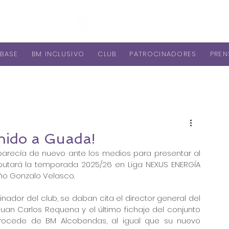
BASE
BM INCLUSIVO
CLUB
PATROCINADORES
PREN
nido a Guada!
recía de nuevo ante los medios para presentar al 
sputará la temporada 2025/26 en Liga NEXUS ENERGÍA 
eño Gonzalo Velasco.
inador del club, se daban cita el director general del 
 Juan Carlos Requena y el último fichaje del conjunto 
rocede de BM Alcobendas, al igual que su nuevo 