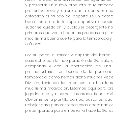
y presentar un nuevo producto muy enfocado
presentaciones y quiero dar a conocer nue
enfocado al mundo del deporte. Es un deterge
bacterias de toda la ropa deportiva, especia
sudor se queda ahí y cualquier detergente no 
primeros que van a hacer las pruebas en prim
muchísima buena suerte para la temporada y es
esfuerzo".
Por su parte, el míster y capitán del barc
satisfecho con la incorporación de Gonzalo, 
campañas y con la confección de una plan
presupuestarias, en busca de la permane
temporada, como hemos dicho muchas veces 
División, teniendo los recursos tan humil
muchísima motivación. Estamos aquí para pres
jugador que ya hemos intentado fichar má
Obviamente la plantilla cambia bastante  da
trabajar para generar todas esas coordinaci
pretemporada para empezar a hacerlo. Gonzalo