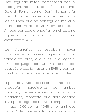
Esta segunda mitad comenzaba con el 
protagonismo de las porterías, pues tanto 
Gerard Forns como Dani Santamaría, 
frustraban los primeros lanzamientos de 
los equipos, que no conseguían mover el 
marcador hasta el 31:37, en que Jesús 
Arribas conseguía engañar en el extremo 
izquierdo al portero de Ibiza para 
establecer el 14-17.
Los a1carreños demostraban mayor 
acierto en el lanzamiento, a pesar del gran 
trabajo de Forns, lo que les valía llegar al 
35:00 de juego con un 15-18, que poco 
después crecería hasta un 15-19 y con un 
hombre menos sobre la pista los locales.
El partido volvía a acelerar el ritmo, lo que 
producía imprecisiones por ambos 
bandos y dos exclusiones por parte de los 
alcarreños, momento que aprovechaba 
Ibiza para llegar de nuevo al empate en el 
minuto 40:00 con un 19-19 en el luminoso 
de Es Pratet, que levantaba los ánimos de 