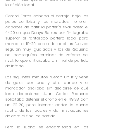
la afición local.
Gerard Forns echaba el cerrojo bajo los 
palos de Ibiza y los morados no eran 
capaces de batir la portería rival hasta el 
44:20 en que Denys Barros por fin lograba 
superar al fantástico portero local para 
marcar el 19-20, pese a lo cual las fuerzas 
seguían muy igualadas y los de Requena 
no conseguían terminar de zafarse del 
rival, lo que anticipaba un final de partido 
de infarto.
Los siguintes minutos fueron un ir y venir 
de goles por uno y otro bando y el 
marcador oscilaba sin decidirse de qué 
lado decantarse. Juan Carlos Requena 
solicitaba detener el crono en el 49:38, con 
un 22-20, para intentar cortar la buena 
racha de los locales y dar instrucciones 
de cara al final de partido.
Pero la lucha se encarnizaba en los 