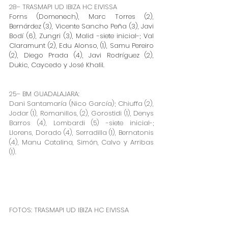
28– TRASMAPI UD IBIZA HC EIVISSA
Forns (Domenech), Marc Torres (2), 
Bernárdez (3), Vicente Sancho Peña (3), Javi 
Bodí (6), Zungri (3), Malid -siete inicial-; Val 
Claramunt (2), Edu Alonso, (1), Samu Pereiro 
(2), Diego Prada (4), Javi Rodríguez (2), 
Dukic, Caycedo y José Khalil.
25– BM GUADALAJARA:
Dani Santamaría (Nico García); Chiuffa (2), 
Jodar (1), Romanillos, (2), Gorostidi (1), Denys 
Barros (4), Lombardi (5) -siete inicial-; 
Llorens, Dorado (4), Serradilla (1), Bernatonis 
(4), Manu Catalina, Simón, Calvo y Arribas 
(1).
FOTOS: TRASMAPI UD IBIZA HC EIVISSA