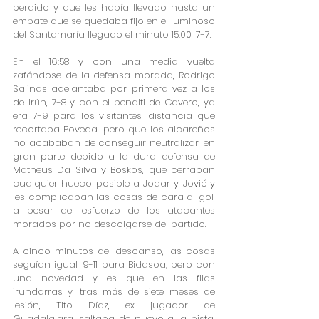
perdido y que les había llevado hasta un 
empate que se quedaba fijo en el luminoso 
del Santamaría llegado el minuto 15:00, 7-7.
En el 16:58 y con una media vuelta 
zafándose de la defensa morada, Rodrigo 
Salinas adelantaba por primera vez a los 
de Irún, 7-8 y con el penalti de Cavero, ya 
era 7-9 para los visitantes, distancia que 
recortaba Poveda, pero que los alcareños 
no acababan de conseguir neutralizar, en 
gran parte debido a la dura defensa de 
Matheus Da Silva y Boskos, que cerraban 
cualquier hueco posible a Jodar y Jović y 
les complicaban las cosas de cara al gol, 
a pesar del esfuerzo de los atacantes 
morados por no descolgarse del partido.
A cinco minutos del descanso, las cosas 
seguían igual, 9-11 para Bidasoa, pero con 
una novedad y es que en las filas 
irundarras y, tras más de siete meses de 
lesión, Tito Díaz, ex jugador de 
Guadalajara, saltaba de nuevo a la pista, 