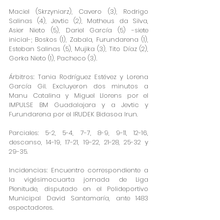
Maciel (Skrzyniarz), Cavero (3), Rodrigo 
Salinas (4), Jevtic (2), Matheus da Silva, 
Asier Nieto (5), Dariel García (5) -siete 
inicial-; Boskos (1), Zabala, Furundarena (1), 
Esteban Salinas (5), Mujika (3), Tito Díaz (2), 
Gorka Nieto (1), Pacheco (3).
Árbitros: Tania Rodríguez Estévez y Lorena 
García Gil. Excluyeron dos minutos a 
Manu Catalina y Miguel Llorens por el 
IMPULSE BM Guadalajara y a Jevtic y 
Furundarena por el IRUDEK Bidasoa Irun.
Parciales: 5-2, 5-4, 7-7, 8-9, 9-11, 12-16, 
descanso, 14-19, 17-21, 19-22, 21-28, 25-32 y 
29-35.
Incidencias: Encuentro correspondiente a 
la vigésimocuarta jornada de Liga 
Plenitude, disputado en el Polideportivo 
Municipal David Santamaría, ante 1483 
espectadores.