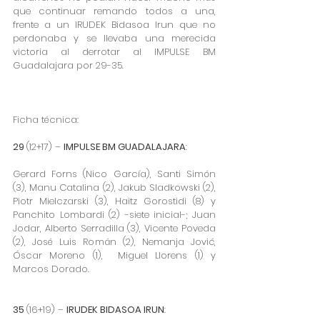
que continuar remando todos a una, 
frente a un IRUDEK Bidasoa Irun que no 
perdonaba y se llevaba una merecida 
victoria al derrotar al IMPULSE BM 
Guadalajara por 29-35.
Ficha técnica:
29 
(12+17) – 
IMPULSE BM GUADALAJARA
:
Gerard Forns (Nico García), Santi Simón 
(3), Manu Catalina (2), Jakub Sladkowski (2), 
Piotr Mielczarski (3), Haitz Gorostidi (8) y  
Panchito Lombardi (2) -siete inicial-; Juan 
Jodar, Alberto Serradilla (3), Vicente Poveda 
(2), José Luis Román (2), Nemanja Jović, 
Óscar Moreno (1),  Miguel Llorens (1) y 
Marcos Dorado.
35 
(16+19) – 
IRUDEK BIDASOA IRUN
: