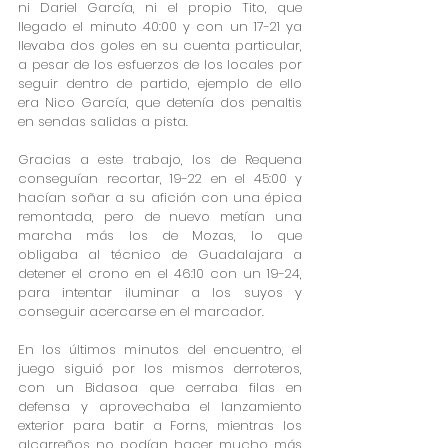
ni Dariel García, ni el propio Tito, que 
llegado el minuto 40:00 y con un 17-21 ya 
llevaba dos goles en su cuenta particular, 
a pesar de los esfuerzos de los locales por 
seguir dentro de partido, ejemplo de ello 
era Nico García, que detenía dos penaltis 
en sendas salidas a pista. 
Gracias a este trabajo, los de Requena 
conseguían recortar, 19-22 en el 45:00 y 
hacían soñar a su afición con una épica 
remontada, pero de nuevo metían una 
marcha más los de Mozas, lo que 
obligaba al técnico de Guadalajara a 
detener el crono en el 46:10 con un 19-24, 
para intentar iluminar a los suyos y 
conseguir acercarse en el marcador.
En los últimos minutos del encuentro, el 
juego siguió por los mismos derroteros, 
con un Bidasoa que cerraba filas en 
defensa y aprovechaba el lanzamiento 
exterior para batir a Forns, mientras los 
alcarreños no podían hacer mucho más 