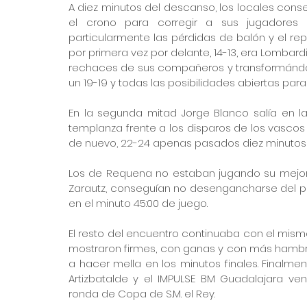
A diez minutos del descanso, los locales conse
el crono para corregir a sus jugadores 
particularmente las pérdidas de balón y el repl
por primera vez por delante, 14-13, era Lombar
rechaces de sus compañeros y transformándolo
un 19-19 y todas las posibilidades abiertas par
En la segunda mitad Jorge Blanco salía en la
templanza frente a los disparos de los vascos 
de nuevo, 22-24 apenas pasados diez minutos
Los de Requena no estaban jugando su mejor p
Zarautz, conseguían no desengancharse del par
en el minuto 45:00 de juego.
El resto del encuentro continuaba con el mismo
mostraron firmes, con ganas y con más hambre
a hacer mella en los minutos finales. Finalmen
Artizbatalde y el IMPULSE BM Guadalajara venc
ronda de Copa de S.M. el Rey.