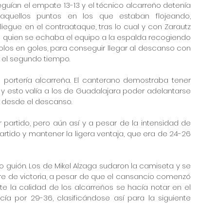
guían el empate 13-13 y el técnico alcarreño detenía 
aquellos puntos en los que estaban flojeando, 
iegue en el contraataque, tras lo cual y con Zarautz 
di quien se echaba el equipo a la espalda recogiendo 
s en goles, para conseguir llegar al descanso con 
a el segundo tiempo.
 portería alcarreña. El canterano demostraba tener 
y esto valía a los de Guadalajara poder adelantarse 
 desde el descanso.
artido, pero aún así y a pesar de la intensidad de 
tido y mantener la ligera ventaja, que era de 24-26 
 guión. Los de Mikel Alzaga sudaron la camiseta y se 
 de victoria, a pesar de que el cansancio comenzó 
te la calidad de los alcarreños se hacía notar en el 
ía por 29-36, clasificándose así para la siguiente 