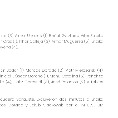
rre (3), Aimar Unanue (1), Beñat Gaiztarro, Aitor Zulaika 
er Ortiz (1), Inhar Calleja (3), Aimar Muguerza (5), Endika 
oyena (4).
n Jodar (1), Marcos Dorado (2), Piotr Mielczarski (4), 
nicial-, Óscar Moreno (1), Manu Catalina (5), Panchito 
la (4), Haitz Gorostidi (3), José Palacios (2) y Tobias 
scudero Santiuste. Excluyeron dos minutos a Endika 
os Dorado y Jakub Sladkowski por el IMPULSE BM 