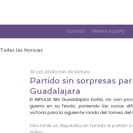
SOCIOS
PRIMER EQUIPO
Todas las Noticias
30 oct 2024
3 min de lectura
Partido sin sorpresas pa
Guadalajara
El IMPULSE BM Guadalajara batía, no con po
guerra en su feudo, poniendo las cosas difíc
victoria para la siguiente ronda del torneo del 
Esta tarde se disputaba en Zarautz el partido c
el Rey.