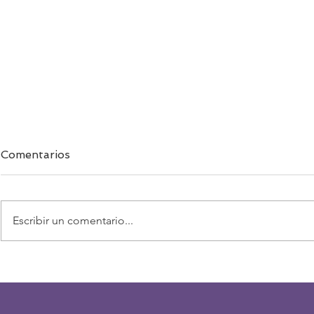
Comentarios
Escribir un comentario...
Edu Reig sella su regreso al
Un proyecto
David Santamaría
la nueva t