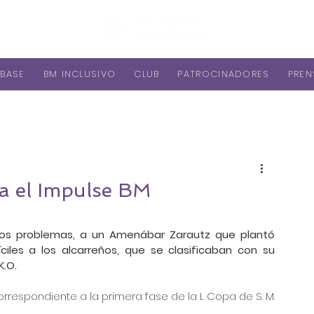
BASE
BM INCLUSIVO
CLUB
PATROCINADORES
PREN
ra el Impulse BM
cos problemas, a un Amenábar Zarautz que plantó 
iles a los alcarreños, que se clasificaban con su 
K.O.
orrespondiente a la primera fase de la L Copa de S. M. 