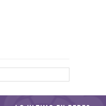
 realista para
El Vicente Trueba despid
emporada
a un Guadalajara
combativo