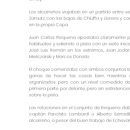
Los alcarreños viajaban en un partido entre s
Zarautz, con las bajas de Chiuffa y Llorens y c
en la propia Copa.
Juan Carlos Requena apostaba claramente por 
habituales y saliendo a pista con un siete inic
José Luis Román en los extremos, Juan Jodar y
Mielczarski y Marcos Dorado.
El choque comenzaba con ambos conjuntos bie
ganas de hacer las cosas bien, mientras a
organizados pero con un nivel comedido de i
primera parte por delante, pero sin estridencia
sobre la pista.
Las rotaciones en el conjunto de Requena dab
capitán Panchito Lombardi o Alberto Serradi
alcarreño, a pesar del buen trabajo de Echevarr