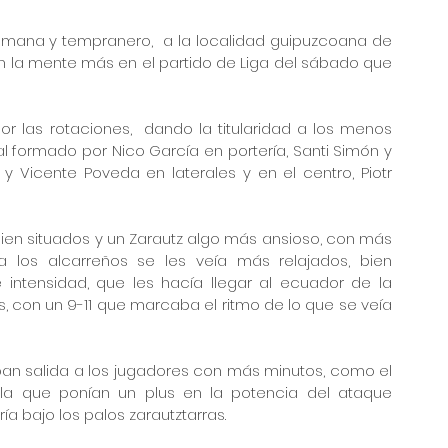
emana y tempranero,  a la localidad guipuzcoana de 
on la mente más en el partido de Liga del sábado que 
las rotaciones,  dando la titularidad a los menos 
ial formado por Nico García en portería, Santi Simón y 
 Vicente Poveda en laterales y en el centro, Piotr 
n situados y un Zarautz algo más ansioso, con más 
 los alcarreños se les veía más relajados, bien 
ntensidad, que les hacía llegar al ecuador de la 
s, con un 9-11 que marcaba el ritmo de lo que se veía 
an salida a los jugadores con más minutos, como el 
lla que ponían un plus en la potencia del ataque 
ía bajo los palos zarautztarras.