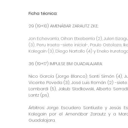
Ficha técnica:
29 (19+10) AMENÁBAR ZARAUTZ Z.K.E.:
Jon Echevarría, Oihan Etxeberría (2), Julen Eizagui
(3), Peru Iraeta -siete inicial-, Paulo Ostolaza, Ik
Kalegain (3), Diego Nartallo (4) y Eneko Iruretag
36 (19+17) IMPULSE BM GUADALAJARA:
Nico García (Jorge Blanco); Santi Simón (4), Jua
Vicente Poveda (3), José Luis Román (2) -siete i
Lombardi (5), Jakub Sladkowski, Alberto Serradil
Lantz (ps).
Árbitros: Jorge Escudero Santiuste y Jesús E
Kalegain por el Amenábar Zarautz y a Marc
Guadalajara.