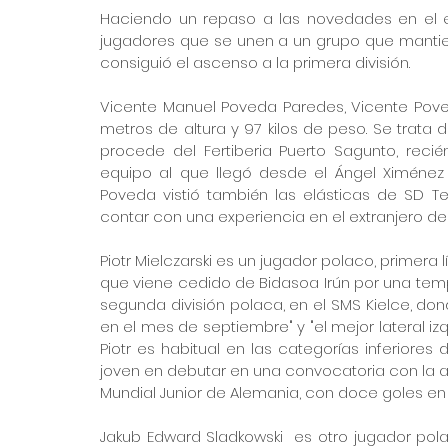
Haciendo un repaso a las novedades en el e
jugadores que se unen a un grupo que mantie
consiguió el ascenso a la primera división.
Vicente Manuel Poveda Paredes, Vicente Poveda,
metros de altura y 97 kilos de peso. Se trata
procede del Fertiberia Puerto Sagunto, recié
equipo al que llegó desde el Ángel Ximénez 
Poveda vistió también las elásticas de SD T
contar con una experiencia en el extranjero d
Piotr Mielczarski es un jugador polaco, primera l
que viene cedido de Bidasoa Irún por una tem
segunda división polaca, en el SMS Kielce, don
en el mes de septiembre" y "el mejor lateral iz
Piotr es habitual en las categorías inferiores
joven en debutar en una convocatoria con la abs
Mundial Junior de Alemania, con doce goles en 
Jakub Edward Sladkowski  es otro jugador polaco