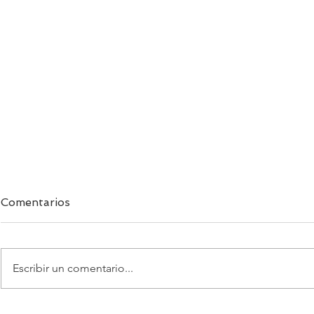
Comentarios
Escribir un comentario...
Edu Reig sella su regreso al
Un proyecto