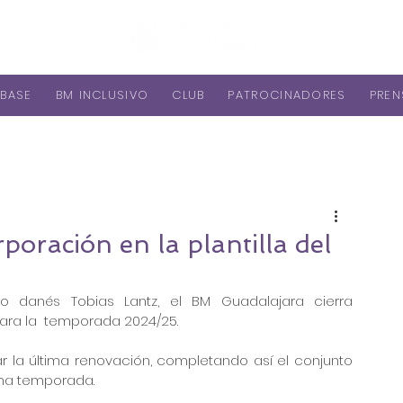
BASE
BM INCLUSIVO
CLUB
PATROCINADORES
PREN
poración en la plantilla del
o danés Tobias Lantz, el BM Guadalajara cierra 
para la  temporada 2024/25.
r la última renovación, completando así el conjunto 
ima temporada.