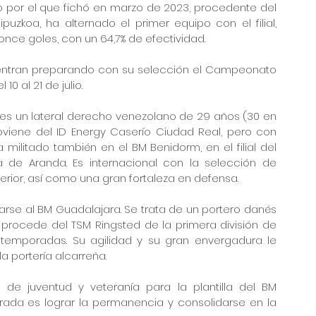
o por el que fichó en marzo de 2023, procedente del 
uzkoa, ha alternado el primer equipo con el filial, 
nce goles, con un 64,7% de efectividad. 
entran preparando con su selección el Campeonato 
0 al 21 de julio. 
 es un lateral derecho venezolano de 29 años (30 en 
oviene del ID Energy Caserío Ciudad Real, pero con 
militado también en el BM Benidorm, en el filial del 
a de Aranda. Es internacional con la selección de 
rior, así como una gran fortaleza en defensa.
arse al BM Guadalajara. Se trata de un portero danés 
procede del TSM Ringsted de la primera división de 
temporadas. Su agilidad y su gran envergadura le 
 portería alcarreña.
de juventud y veteranía para la plantilla del BM 
rada es lograr la permanencia y consolidarse en la 