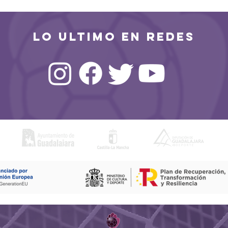
emporada
a un Guadalajara
combativo
LO ULTIMO EN REDES