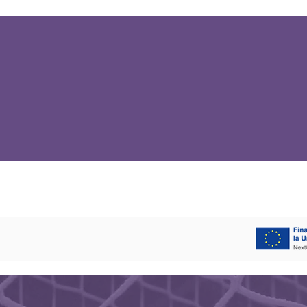
David Santamaría
la nueva t