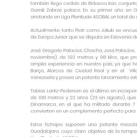
también llega cedido de Bidasoa Irún, conjunt
Gornik Zabrze polaco. En su primer año en Gip
anotando en Liga Plenitude ASOBAL un total de o
Actualmente, tanto Piotr como Jakub se encu
de Europa Junior que se disputa en Eslovenia del 1
José Gregorio Palacios Chacha, José Palacios,
noviembre), de 1,92 metros y 98 kilos, que pr
amplia experiencia en nuestro país, ya que ha 
Barça, Alarcos de Ciudad Real y en el  Vill
Venezuela y posee un potente lanzamiento exte
Tobias Lantz-Pedersen es el último en incorpor
de 1.96 metros y 22 años (23 en agosto), que 
Dinamarca, en el que ha militado durante 7 
convierten en un complemento perfecto para la
Estos fichajes suponen una potente mezcla 
Guadalajara, cuyo claro objetivo de la tempo