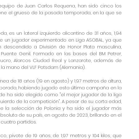
quipo de Juan Carlos Requena, han sido cinco los 
ne el grueso de la pasada temporada, en la que se 
 es un lateral izquierdo alicantino de 31 años, 1,94 
 de un jugador experimentado en Liga ASOBAL, ya que 
n descendido a División de Honor Plata masculina, 
Puente Genil. Formado en las bases del BM Petrer, 
eucro, Alarcos Ciudad Real y Lanzarote, además de 
e la mano del VLF Potsdam (Alemania).
ínea de 18 años (19 en agosto) y 1,97 metros de altura, 
porada, habiendo jugado esta última campaña en la 
de ha sido elegido como "el mejor jugador de la liga 
quierdo de la competición". A pesar de su corta edad, 
 de la selección de Polonia y ha sido el jugador más 
oluta de su país, en agosto de 2023, brillando en el 
cuatro partidos.
, pivote de 19 años, de 1,97 metros y 104 kilos, que 