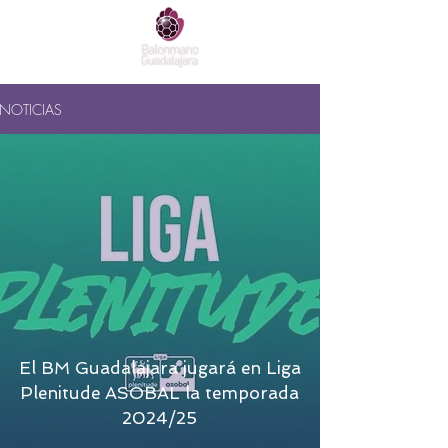
NOTICIAS
El BM Guadalajara jugará en Liga
Plenitude ASOBAL la temporada
2024/25