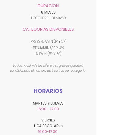
DURACION
8 MESES
1 OCTUBRE - 31 MAYO
CATEGORÍAS DISPONIBLES
PREBENJAMIN (1º Y 2º)
BENJAMIN (3º Y 4º)
ALEVIN (5º Y
6º)
La formación de los diferentes grupos quedará
condicionado al numero de inscritos por categoría
HORARIOS
MARTES Y JUEVES
16:00 - 17:00
VIERNES
LIGA ESCOLAR
(*)
16:00-17:30