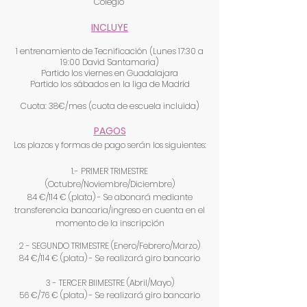
Colegio
INCLUYE
1 entrenamiento de Tecnificación (Lunes 17:30 a
19:00 David Santamaria)
Partido los viernes en Guadalajara
Partido los sábados en la liga de Madrid
Cuota: 38€/mes (cuota de escuela incluida)
PAG
OS
Los plazos y formas de pago serán los siguientes:
1.- PRIMER TRIMESTRE
(Octubre/Noviembre/Diciembre)
84 €/114 € (plata) - Se abonará mediante
transferencia bancaria/ingreso en cuenta en el
momento de la inscripción
2 - SEGUNDO TRIMESTRE (Enero/Febrero/Marzo)
84 €/114 € (plata) - Se realizará giro bancario
3 - TERCER BI
IMESTRE (Abril/Mayo)
56 €/76 € (plata) - Se realizará giro bancario