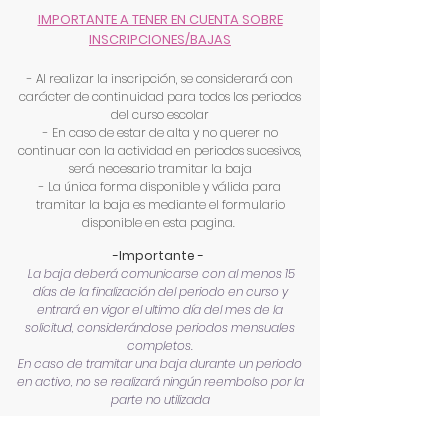
IMPORTANTE A TENER EN CUENTA SOBRE
INSCRIPCIONES/BAJAS
​-
Al realizar la inscripción, se considerará con
carácter de continuidad para todos los periodos
del curso escolar
- En
caso de estar de alta y no querer no
continuar con la actividad en periodos sucesivos,
será necesario tramitar la baja
- La única forma disponible y válida para
tramitar la baja es mediante el formulario
disponible en esta pagina.
-Importante -
La baja deberá comunicarse con al menos 15
días de la finalización del periodo en curso y
entrará en vigor el ultimo día del mes de la
solicitud,
considerándose periodos mensuales
completos.
En
caso de tramitar una baja durante un periodo
en activo, no se realizará ningún reembolso por la
parte no utilizada
Periodos