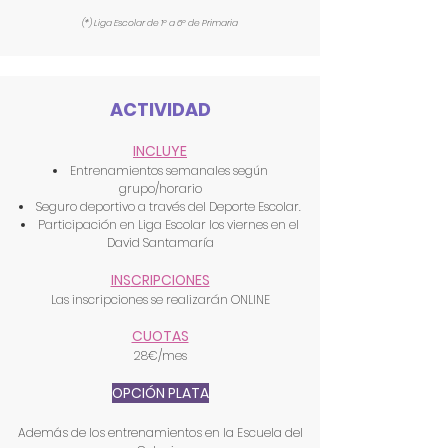
(*) Liga Escolar de 1º a 6º de Primaria
ACTIVIDAD
INCLUYE
Entrenamientos semanales según
grupo/horario
Seguro deportivo a través del Deporte Escolar.
Participación en Liga Escolar los viernes en el
David Santamaría
INS
CRIPCIONES
Las inscripciones se realizarán ONLINE
CUOTAS
28€/mes
OPCIÓN PLATA
Además de los entrenamientos en la Escuela del