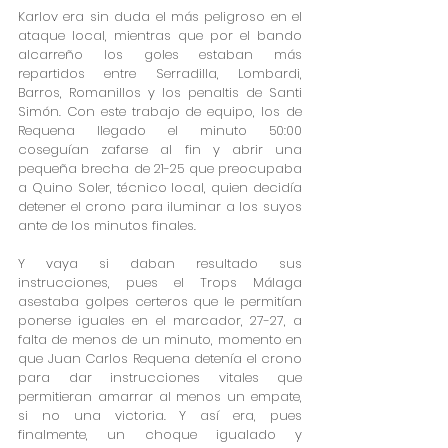
Karlov era sin duda el más peligroso en el 
ataque local, mientras que por el bando 
alcarreño los goles estaban más 
repartidos entre Serradilla, Lombardi, 
Barros, Romanillos y los penaltis de Santi 
Simón. Con este trabajo de equipo, los de 
Requena llegado el minuto 50:00 
coseguían zafarse al fin y abrir una 
pequeña brecha de 21-25 que preocupaba 
a Quino Soler, técnico local, quien decidía 
detener el crono para iluminar a los suyos 
ante de los minutos finales.
Y vaya si daban resultado sus 
instrucciones, pues el Trops Málaga 
asestaba golpes certeros que le permitían 
ponerse iguales en el marcador, 27-27, a 
falta de menos de un minuto, momento en 
que Juan Carlos Requena detenía el crono 
para dar instrucciones vitales que 
permitieran amarrar al menos un empate, 
si no una victoria. Y así era, pues 
finalmente, un choque igualado y 