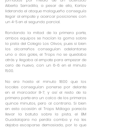
jornadas por medio de un acertado 
Alberto Serradilla, a pesar de ello, Karlov 
liderando el ataque malagueño conseguía 
llegar al empate y acercar posiciones con 
un 4-5 en el segundo parcial.
Rondando la mitad de la primera parte, 
ambos equipos se hacían la goma sobre 
la pista del Colegio Los Olivos, pues si bien 
los alcarreños conseguían adelantarse 
uno o dos goles, el Trops no se quedaba 
atrás y llegaba al empate para empezar de 
cero de nuevo, con un 6-6 en el minuto 
15:00.
No era hasta el minuto 18:00 que los 
locales conseguían ponerse por delante 
en el marcador 8-7, y así el resto de la 
primera parte era un calco de los primeros 
quince minutos, pero al contrario. Si bien 
en esta ocasión el Trops Málaga parecía 
llevar la batuta sobre la pista, el BM 
Guadalajara no perdía comba y no les 
dejaba escaparse demasiado, por lo que 